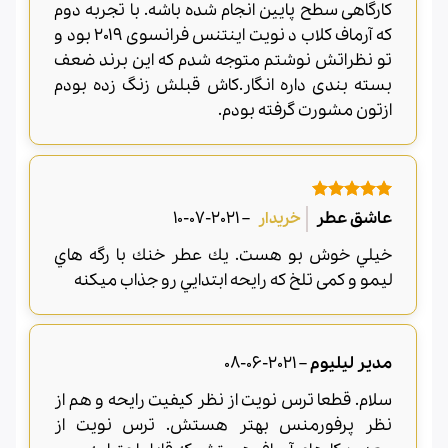
کارگاهی سطح پایین انجام شده باشه. با تجربه دوم
که آرماف کلاب د نویت اینتنس فرانسوی ۲۰۱۹ بود و
تو نظراتش نوشتم متوجه شدم که این برند ضعف
بسته بندی داره انگار.کاش قبلش زنگ زده بودم
ازتون مشورت گرفته بودم.
امتیاز
5
از
عاشق عطر
–
2021-07-10
5
خيلي خوش بو هست. يك عطر خنك با رگه هاي
ليمو و کمی تلخ که رایحه ابتدايي رو جذاب ميكنه
مدیر لیلیوم
–
2021-06-08
سلام. قطعا ترس نویت از نظر کیفیت رایحه و هم از
نظر پرفورمنس بهتر هستش. ترس نویت از