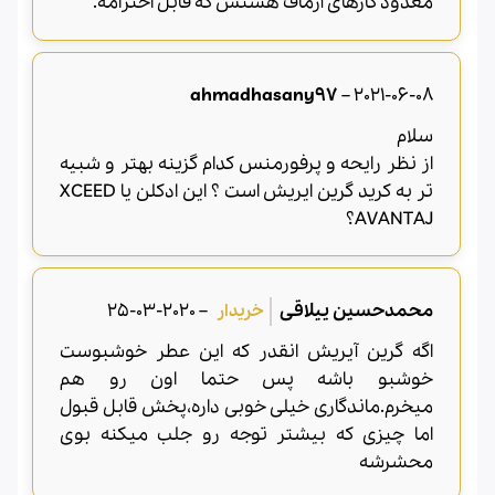
معدود کارهای آرماف هستش که قابل احترامه.
ahmadhasany97
–
2021-06-08
سلام
از نظر رایحه و پرفورمنس کدام گزینه بهتر و شبیه
تر به کرید گرین ایریش است ؟ این ادکلن یا XCEED
AVANTAJ؟
محمدحسین ییلاقی
–
2020-03-25
اگه گرین آیریش انقدر که این عطر خوشبوست
خوشبو باشه پس حتما اون رو هم
میخرم.ماندگاری خیلی خوبی داره،‌پخش قابل قبول
اما چیزی که بیشتر توجه رو جلب میکنه بوی
محشرشه