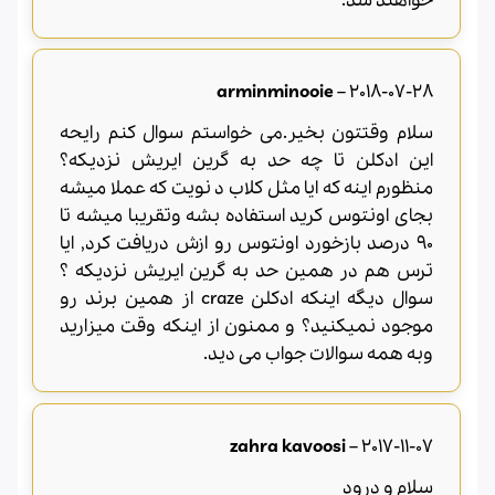
خواهند شد.
arminminooie
–
2018-07-28
سلام وقتتون بخیر.می خواستم سوال کنم رایحه
این ادکلن تا چه حد به گرین ایریش نزدیکه؟
منظورم اینه که ایا مثل کلاب د نویت که عملا میشه
بجای اونتوس کرید استفاده بشه وتقریبا میشه تا
90 درصد بازخورد اونتوس رو ازش دریافت کرد, ایا
ترس هم در همین حد به گرین ایریش نزدیکه ؟
سوال دیگه اینکه ادکلن craze از همین برند رو
موجود نمیکنید؟ و ممنون از اینکه وقت میزارید
وبه همه سوالات جواب می دید.
zahra kavoosi
–
2017-11-07
سلام و درود