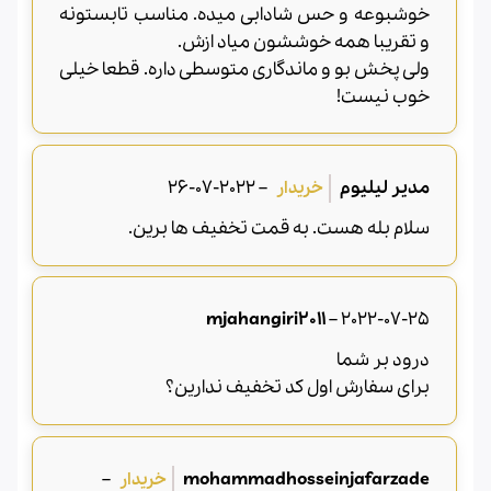
خوشبوعه و حس شادابی میده. مناسب تابستونه
و تقریبا همه خوششون میاد ازش.
ولی پخش بو و ماندگاری متوسطی داره. قطعا خیلی
خوب نیست!
مدیر لیلیوم
–
2022-07-26
سلام بله هست. به قمت تخفیف ها برین.
mjahangiri2011
–
2022-07-25
درود بر شما
برای سفارش اول کد تخفیف ندارین؟
–
mohammadhosseinjafarzade