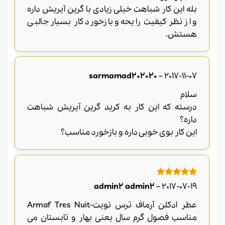
بله این کار شباهت خیلی زیادی با گرین آیریش داره
و از نظر کیفیت رایحه و بازخورد کار بسیار جالبی
هستش.
sarmamad202020
–
2017-11-07
سلام
درسته که این کار به کرید گرین آیریش شباهت
داره؟
این کار بوی خوبی داره و بازخورد مناسب؟
امتیاز
5
از
admin2 admin2
–
2017-07-19
5
عطر ادکلن آرماف ترس نویت-Armaf Tres Nuit
مناسب فصول گرم سال یعنی بهار و تابستان می