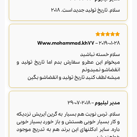
سلام. تاریخ تولید جدید است. ۲۰۱۸
امتیاز
5
از
Www.mohammad.kh77
–
2019-01-28
5
سلام خسته نباشید
میخوام این عطرو سفارش بدم اما تاریخ تولید و
انقضاشو نمیدونم
میشه لطف کنید تاریخ تولید و انقضاشو بگین
مدیر لیلیوم
–
2018-07-29
سلام. ترس نویت هم بسیار به گرین آیریش نزدیکه
و کار بسیار خوبی هستش و باز خورد بسیار خوبی
داره. سایر ادکلنهای این برند هم به تدریج موجود