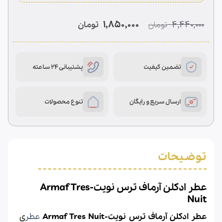
5
امتیازدهی
4.40
از 5
در
قیمت
قیمت
1,850,000
4,440,000
تومان
تومان
امتیازدهی
اصلی
فعلی
مشتری
1,850,000 تومان
4,440,000 تومان
بود.
است.
تضمین کیفیت
پشتیبانی 24 ساعته
ارسال سریع و رایگان
تنوع محصولات
توضیحات
عطر ادکلن آرماف ترس نویت-Armaf Tres
Nuit
عطر ادکلن آرماف ترس نویت-Armaf Tres Nuit
عطر
ی