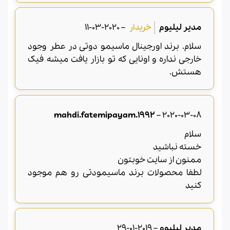
مدیر لیلیوم
–
2020-03-11
سلام. برند اورجینال ماسیمو دوتی در عطر وجود
خارجی نداره و اونایی که تو بازار یافت میشه فیک
هستش.
mahdi.fatemipayam.1992
–
2020-03-08
سلام
خسته نباشید
ممنون از سایت خوبتون
لطفا محصولات برند ماسیمودتی رو هم موجود
کنید
مدیر لیلیوم
–
2019-01-29