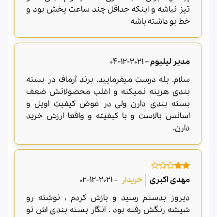
تیز نباشه و اینکه حداقل چند ساعت پخش بود و
خط بو داشته باشه
مدیر لیلیوم
–
2021-12-04
سلام. بله درست میفرمایید. برند آرماف در بسته
بندی هزینه نمیکنه و اغلب محصولاتش ضعف
بسته بندی دارن ولی در عوض کیفیت اویل و
اسانس بالاست و با کیفیته و واقعا ارزش خرید
دارن.
امتیاز
مهدی اکبری
–
2021-12-02
2
از
5
دیروز بدستم رسید و بازش کردم ، نوشته رو
شیشه رنگش رفته بود . انگار بسته بندی اش تو