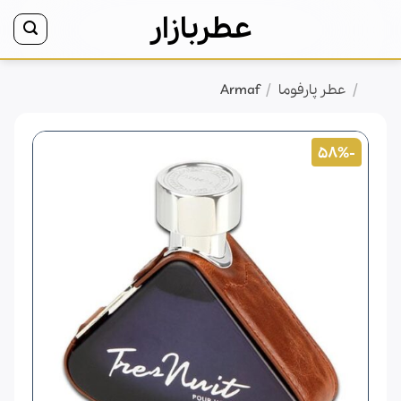
Ski
عطربازار
t
conten
/
/
خانه
عطر پارفوما
Armaf
-58%